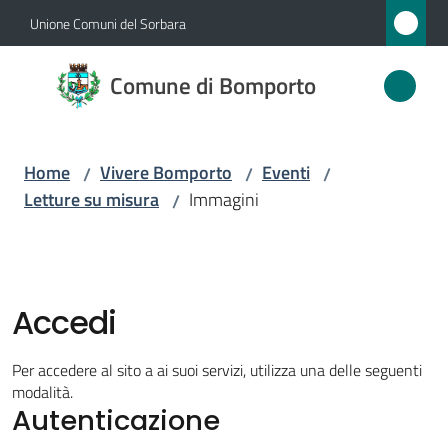
Vai al contenuto
Vai alla navigazione
Vai al footer
Unione Comuni del Sorbara
Comune
Comune di Bomporto
di
Bomporto
Home
Vivere Bomporto
Eventi
/
/
/
Letture su misura
Immagini
/
Amministrazione
Novità
Accedi
Servizi
Per accedere al sito a ai suoi servizi, utilizza una delle seguenti
Vivere
modalità.
Autenticazione
Bomporto
Menu selezionato