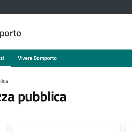
porto
zi
Vivere Bomporto
 selezionato
lica
zza pubblica