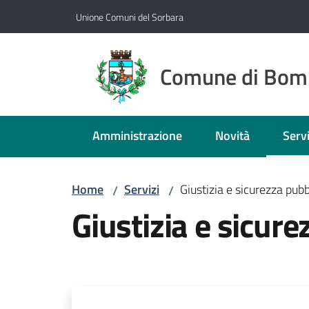
Vai al contenuto
Vai alla navigazione
Vai al footer
Unione Comuni del Sorbara
Comune di Bom
Amministrazione
Novità
Servi
Menu
Home
Servizi
Giustizia e sicurezza pubb
/
/
Giustizia e sicure