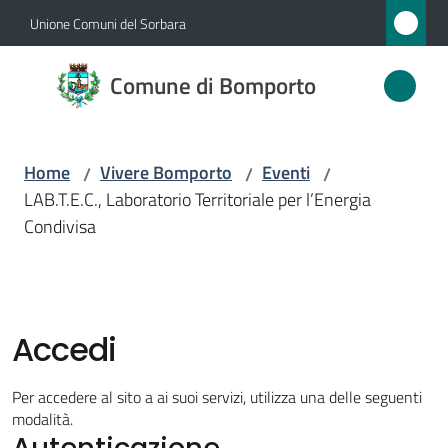
Vai al contenuto
Vai alla navigazione
Vai al footer
Unione Comuni del Sorbara
Comune
Comune di Bomporto
di
Bomporto
Home
Vivere Bomporto
Eventi
/
/
/
LAB.T.E.C., Laboratorio Territoriale per l’Energia
Amministrazione
Condivisa
Novità
Servizi
Accedi
Vivere
Per accedere al sito a ai suoi servizi, utilizza una delle seguenti
Bomporto
modalità.
Autenticazione
Menu selezionato