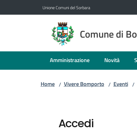
Vai al contenuto
Vai alla navigazione
Vai al footer
Unione Comuni del Sorbara
Comune di B
Amministrazione
Novità
S
Home
Vivere Bomporto
Eventi
/
/
/
Accedi