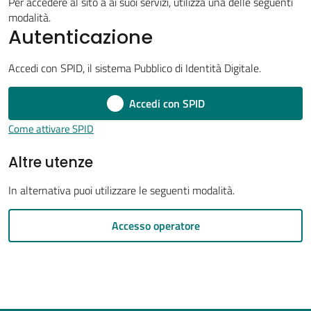
Per accedere al sito a ai suoi servizi, utilizza una delle seguenti
modalità.
Autenticazione
Tutti
Accedi con SPID, il sistema Pubblico di Identità Digitale.
gli
Accedi con SPID
argomenti...
Come attivare SPID
Altre utenze
Seguici
su
In alternativa puoi utilizzare le seguenti modalità.
Accesso operatore