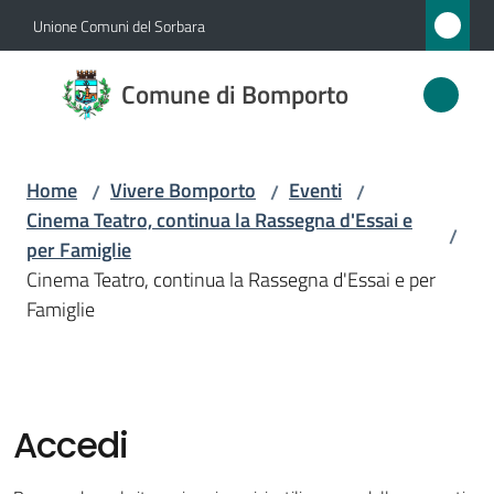
Vai al contenuto
Vai alla navigazione
Vai al footer
Unione Comuni del Sorbara
Comune
Comune di Bomporto
di
Bomporto
Home
Vivere Bomporto
Eventi
/
/
/
Cinema Teatro, continua la Rassegna d'Essai e
/
Amministrazione
per Famiglie
Cinema Teatro, continua la Rassegna d'Essai e per
Novità
Famiglie
Servizi
Vivere
Accedi
Bomporto
Menu selezionato