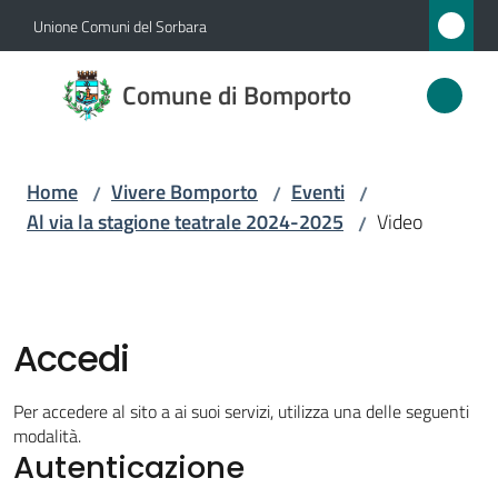
Vai al contenuto
Vai alla navigazione
Vai al footer
Unione Comuni del Sorbara
Comune
Comune di Bomporto
di
Bomporto
Home
Vivere Bomporto
Eventi
/
/
/
Al via la stagione teatrale 2024-2025
Video
/
Amministrazione
Novità
Accedi
Servizi
Per accedere al sito a ai suoi servizi, utilizza una delle seguenti
Vivere
modalità.
Autenticazione
Bomporto
Menu selezionato