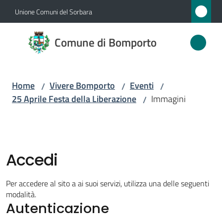
Vai al contenuto
Vai alla navigazione
Vai al footer
Unione Comuni del Sorbara
Comune
Comune di Bomporto
di
Bomporto
Home
Vivere Bomporto
Eventi
/
/
/
25 Aprile Festa della Liberazione
Immagini
/
Amministrazione
Novità
Accedi
Servizi
Per accedere al sito a ai suoi servizi, utilizza una delle seguenti
Vivere
modalità.
Autenticazione
Bomporto
Menu selezionato