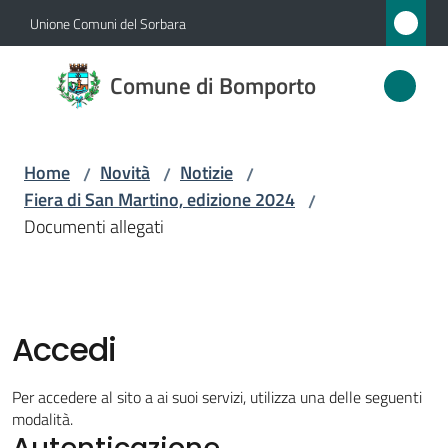
Vai al contenuto
Vai alla navigazione
Vai al footer
Unione Comuni del Sorbara
Comune
Comune di Bomporto
di
Bomporto
Home
Novità
Notizie
/
/
/
Fiera di San Martino, edizione 2024
/
Amministrazione
Documenti allegati
Novità
Menu selezionato
Servizi
Accedi
Vivere
Per accedere al sito a ai suoi servizi, utilizza una delle seguenti
Bomporto
modalità.
Autenticazione