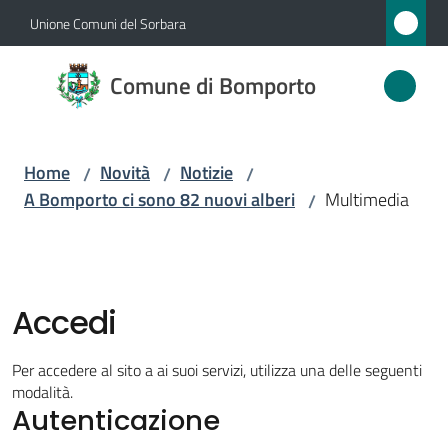
Vai al contenuto
Vai alla navigazione
Vai al footer
Unione Comuni del Sorbara
Comune
Comune di Bomporto
di
Bomporto
Home
Novità
Notizie
/
/
/
A Bomporto ci sono 82 nuovi alberi
Multimedia
/
Amministrazione
Novità
Menu selezionato
Accedi
Servizi
Per accedere al sito a ai suoi servizi, utilizza una delle seguenti
Vivere
modalità.
Autenticazione
Bomporto