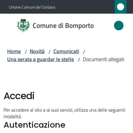
Vai al contenuto
Vai alla navigazione
Vai al footer
Unione Comuni del Sorbara
Comune
Comune di Bomporto
di
Bomporto
Home
Novità
Comunicati
/
/
/
Una serata a guardar le stelle
Documenti allegati
/
Amministrazione
Novità
Menu selezionato
Accedi
Servizi
Per accedere al sito a ai suoi servizi, utilizza una delle seguenti
Vivere
modalità.
Autenticazione
Bomporto