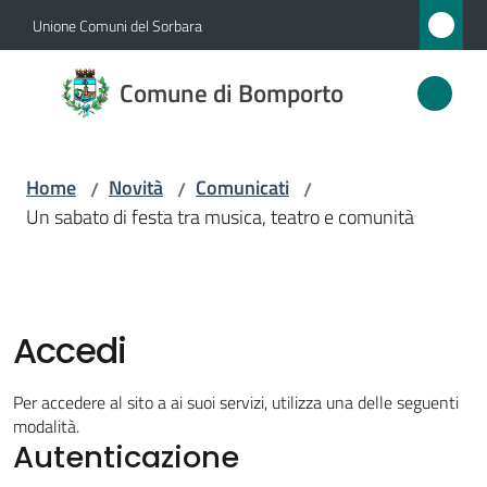
Vai al contenuto
Vai alla navigazione
Vai al footer
Unione Comuni del Sorbara
Comune
Comune di Bomporto
di
Bomporto
Home
Novità
Comunicati
/
/
/
Un sabato di festa tra musica, teatro e comunità
Amministrazione
Novità
Menu selezionato
Accedi
Servizi
Per accedere al sito a ai suoi servizi, utilizza una delle seguenti
Vivere
modalità.
Autenticazione
Bomporto