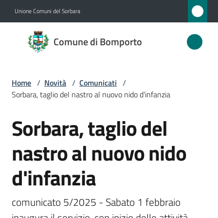
Vai al contenuto
Vai alla navigazione
Vai al footer
Unione Comuni del Sorbara
Comune
Comune di Bomporto
di
Bomporto
Home
/
Novità
/
Comunicati
/
Sorbara, taglio del nastro al nuovo nido d'infanzia
Amministrazione
Sorbara, taglio del
Salta al contenuto
Novità
Menu selezionato
nastro al nuovo nido
Servizi
d'infanzia
Vivere
Bomporto
comunicato 5/2025 - Sabato 1 febbraio 
inaugura il servizio, con inizio delle attività 