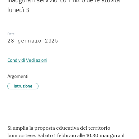
lunedì 3 
Tutti
gli
Data
:
argomenti...
28 gennaio 2025
Condividi
Vedi azioni
Seguici
su
Argomenti
Istruzione
Contenuto
Si amplia la proposta educativa del territorio
bomportese. Sabato 1 febbraio alle 10.30 inaugura il