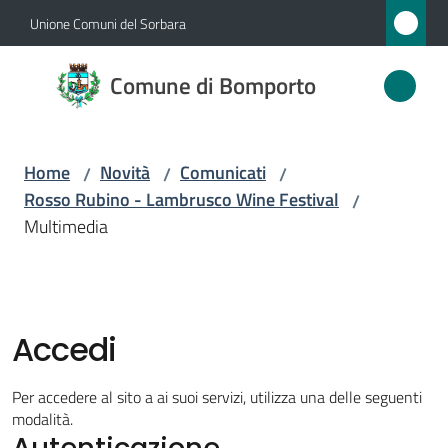
Vai al contenuto
Vai alla navigazione
Vai al footer
Unione Comuni del Sorbara
Comune
Comune di Bomporto
di
Bomporto
Home
Novità
Comunicati
/
/
/
Rosso Rubino - Lambrusco Wine Festival
/
Amministrazione
Multimedia
Novità
Menu selezionato
Servizi
Accedi
Vivere
Per accedere al sito a ai suoi servizi, utilizza una delle seguenti
Bomporto
modalità.
Autenticazione