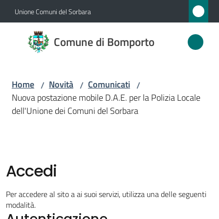
Vai al contenuto
Vai alla navigazione
Vai al footer
Unione Comuni del Sorbara
Comune
Comune di Bomporto
di
Bomporto
Home
Novità
Comunicati
/
/
/
Nuova postazione mobile D.A.E. per la Polizia Locale
Amministrazione
dell'Unione dei Comuni del Sorbara
Novità
Menu selezionato
Servizi
Accedi
Vivere
Per accedere al sito a ai suoi servizi, utilizza una delle seguenti
Bomporto
modalità.
Autenticazione