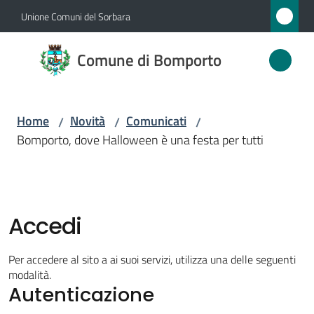
Vai al contenuto
Vai alla navigazione
Vai al footer
Unione Comuni del Sorbara
Comune
Comune di Bomporto
di
Bomporto
Home
Novità
Comunicati
/
/
/
Bomporto, dove Halloween è una festa per tutti
Amministrazione
Novità
Menu selezionato
Accedi
Servizi
Per accedere al sito a ai suoi servizi, utilizza una delle seguenti
Vivere
modalità.
Autenticazione
Bomporto