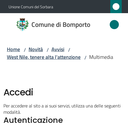
Vai al contenuto
Vai alla navigazione
Vai al footer
Unione Comuni del Sorbara
Comune
Comune di Bomporto
di
Bomporto
Home
Novità
Avvisi
/
/
/
West Nile, tenere alta l'attenzione
Multimedia
/
Amministrazione
Novità
Menu selezionato
Accedi
Servizi
Per accedere al sito a ai suoi servizi, utilizza una delle seguenti
Vivere
modalità.
Autenticazione
Bomporto