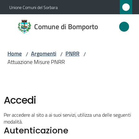
Vai al contenuto
Vai alla navigazione
Vai al footer
Unione Comuni del Sorbara
Comune
Comune di Bomporto
di
Bomporto
Home
Argomenti
PNRR
/
/
/
Attuazione Misure PNRR
Amministrazione
Novità
Accedi
Servizi
Per accedere al sito a ai suoi servizi, utilizza una delle seguenti
Vivere
modalità.
Autenticazione
Bomporto