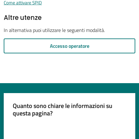
Come attivare SPID
Altre utenze
Tutti
In alternativa puoi utilizzare le seguenti modalità.
gli
Accesso operatore
argomenti...
Menu selezionato
Seguici
su
Quanto sono chiare le informazioni su
questa pagina?
Valuta da 1 a 5 stelle