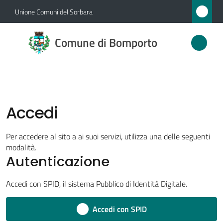
Vai al contenuto
Vai alla navigazione
Vai al footer
Unione Comuni del Sorbara
Comune
Comune di Bomporto
di
Bomporto
Accedi
Amministrazione
Novità
Per accedere al sito a ai suoi servizi, utilizza una delle seguenti
modalità.
Autenticazione
Servizi
Accedi con SPID, il sistema Pubblico di Identità Digitale.
Vivere
Bomporto
Accedi con SPID