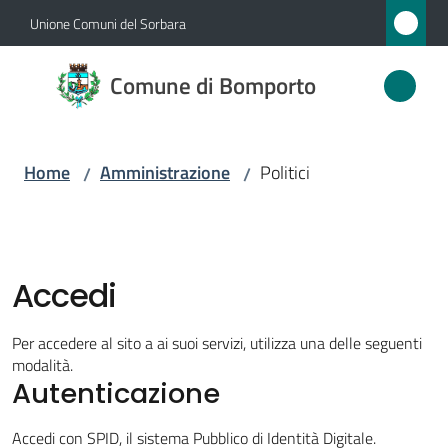
Vai al contenuto
Vai alla navigazione
Vai al footer
Unione Comuni del Sorbara
Comune
Comune di Bomporto
di
Bomporto
Home
Amministrazione
Politici
/
/
Amministrazione
Menu selezionato
Novità
Accedi
Servizi
Per accedere al sito a ai suoi servizi, utilizza una delle seguenti
modalità.
Autenticazione
Vivere
Bomporto
Accedi con SPID, il sistema Pubblico di Identità Digitale.