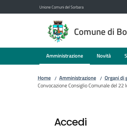
Vai al contenuto
Vai alla navigazione
Vai al footer
Unione Comuni del Sorbara
Comune di B
Amministrazione
Novità
S
Menu selezionato
Home
Amministrazione
Organi di
/
/
Convocazione Consiglio Comunale del 22 l
Accedi