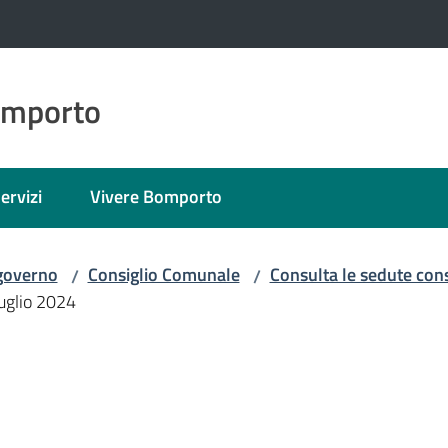
omporto
ervizi
Vivere Bomporto
 governo
Consiglio Comunale
Consulta le sedute consi
/
/
uglio 2024