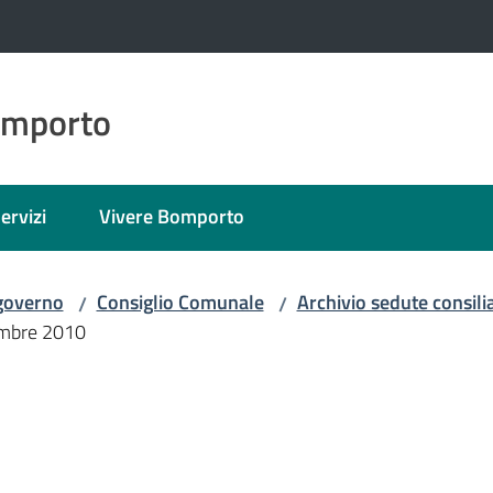
omporto
ervizi
Vivere Bomporto
 governo
Consiglio Comunale
Archivio sedute consilia
/
/
embre 2010