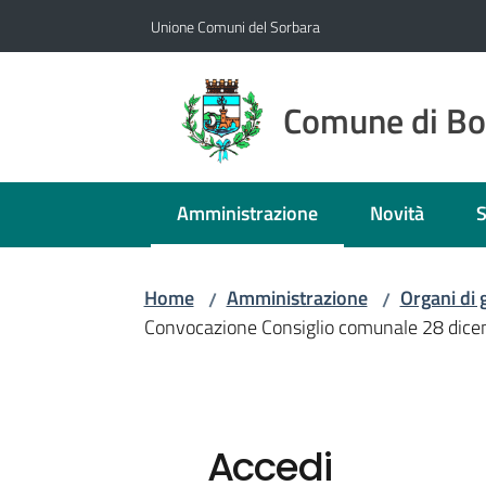
Vai al contenuto
Vai alla navigazione
Vai al footer
Unione Comuni del Sorbara
Comune di B
Amministrazione
Novità
S
Menu selezionato
Home
Amministrazione
Organi di
/
/
Convocazione Consiglio comunale 28 dic
Accedi