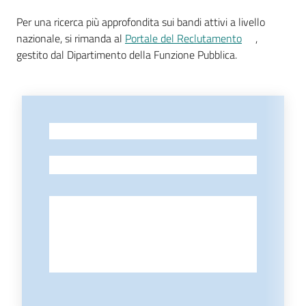
Per una ricerca più approfondita sui bandi attivi a livello
nazionale, si rimanda al
Portale del Reclutamento
,
gestito dal Dipartimento della Funzione Pubblica.
Tutti
gli
argomenti...
-
Seguici
-
su