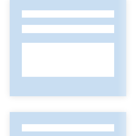
-
-
-