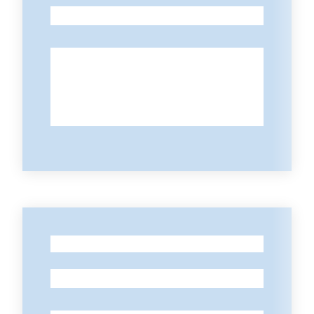
-
-
-