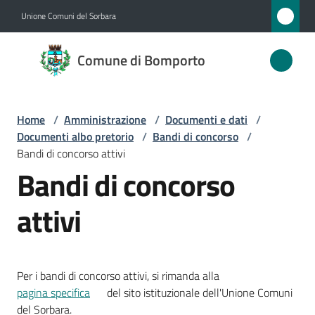
Vai al contenuto
Vai alla navigazione
Vai al footer
Unione Comuni del Sorbara
Comune
Comune di Bomporto
di
Bomporto
Home
/
Amministrazione
/
Documenti e dati
/
Documenti albo pretorio
/
Bandi di concorso
/
Amministrazione
Bandi di concorso attivi
Menu selezionato
Bandi di concorso
Novità
attivi
Servizi
Vivere
Per i bandi di concorso attivi, si rimanda alla
Bomporto
pagina specifica
del sito istituzionale dell'Unione Comuni
del Sorbara.