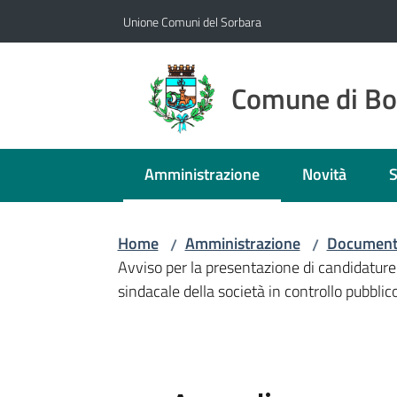
Vai al contenuto
Vai alla navigazione
Vai al footer
Unione Comuni del Sorbara
Comune di B
Amministrazione
Novità
S
Menu selezionato
Home
Amministrazione
Documenti
/
/
Avviso per la presentazione di candidature
sindacale della società in controllo pubbl