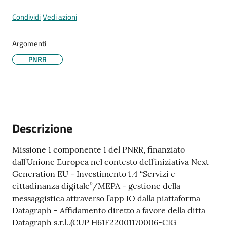
Condividi
Vedi azioni
Tutti
Argomenti
gli
PNRR
argomenti...
Seguici
su
Descrizione
Missione 1 componente 1 del PNRR, finanziato
dall’Unione Europea nel contesto dell’iniziativa Next
Generation EU - Investimento 1.4 “Servizi e
cittadinanza digitale”/MEPA - gestione della
messaggistica attraverso l’app IO dalla piattaforma
Datagraph - Affidamento diretto a favore della ditta
Datagraph s.r.l..(CUP H61F22001170006-CIG