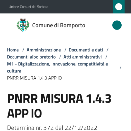
Vai al contenuto
Vai alla navigazione
Vai al footer
Unione Comuni del Sorbara
Comune
Comune di Bomporto
di
Bomporto
Home
/
Amministrazione
/
Documenti e dati
/
Documenti albo pretorio
/
Atti amministrativi
/
Amministrazione
M1 - Digitalizzazione, innovazione, competitività e
/
Menu selezionato
cultura
PNRR MISURA 1.4.3 APP IO
Novità
PNRR MISURA 1.4.3
Salta al contenuto
Servizi
APP IO
Vivere
Bomporto
Determina nr. 372 del 22/12/2022