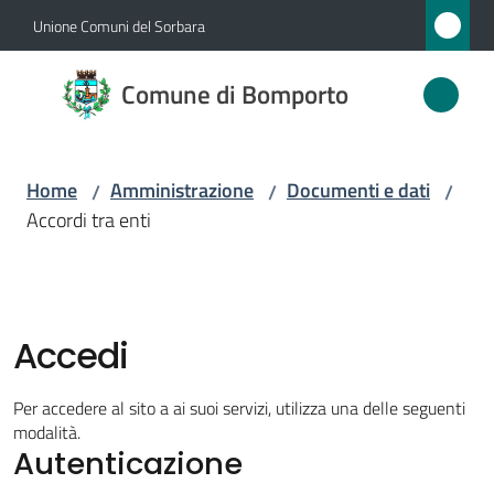
Vai al contenuto
Vai alla navigazione
Vai al footer
Unione Comuni del Sorbara
Comune
Comune di Bomporto
di
Bomporto
Home
Amministrazione
Documenti e dati
/
/
/
Accordi tra enti
Amministrazione
Menu selezionato
Novità
Accedi
Servizi
Per accedere al sito a ai suoi servizi, utilizza una delle seguenti
Vivere
modalità.
Autenticazione
Bomporto