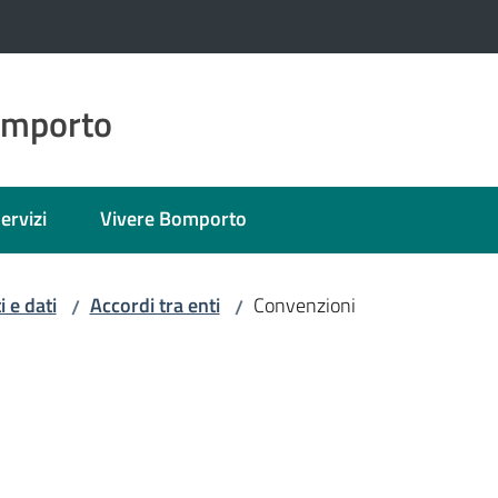
omporto
ervizi
Vivere Bomporto
 e dati
Accordi tra enti
Convenzioni
/
/