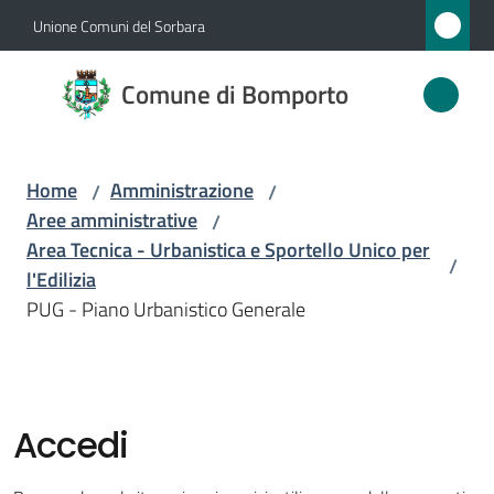
Vai al contenuto
Vai alla navigazione
Vai al footer
Unione Comuni del Sorbara
Comune
Comune di Bomporto
di
Bomporto
Home
Amministrazione
/
/
Aree amministrative
/
Amministrazione
Area Tecnica - Urbanistica e Sportello Unico per
/
Menu selezionato
l'Edilizia
Novità
PUG - Piano Urbanistico Generale
Servizi
Vivere
Accedi
Bomporto