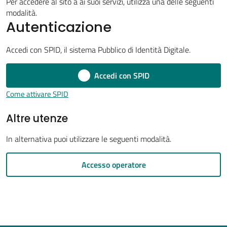
Per accedere al sito a ai suoi servizi, utilizza una delle seguenti
modalità.
Autenticazione
Tutti
Accedi con SPID, il sistema Pubblico di Identità Digitale.
gli
Accedi con SPID
argomenti...
Come attivare SPID
Altre utenze
Seguici
su
In alternativa puoi utilizzare le seguenti modalità.
Accesso operatore