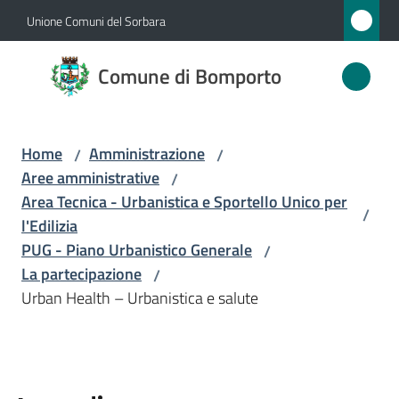
Vai al contenuto
Vai alla navigazione
Vai al footer
Unione Comuni del Sorbara
Comune
Comune di Bomporto
di
Bomporto
Home
Amministrazione
/
/
Aree amministrative
/
Amministrazione
Area Tecnica - Urbanistica e Sportello Unico per
/
Menu selezionato
l'Edilizia
Novità
PUG - Piano Urbanistico Generale
/
La partecipazione
/
Servizi
Urban Health – Urbanistica e salute
Vivere
Bomporto