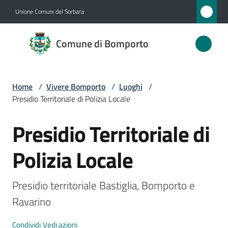
Vai al contenuto
Vai alla navigazione
Vai al footer
Unione Comuni del Sorbara
Comune
Comune di Bomporto
di
Bomporto
Home
/
Vivere Bomporto
/
Luoghi
/
Presidio Territoriale di Polizia Locale
Amministrazione
Presidio Territoriale di
Salta al contenuto
Novità
Polizia Locale
Servizi
Presidio territoriale Bastiglia, Bomporto e 
Vivere
Ravarino 
Bomporto
Menu selezionato
Condividi
Vedi azioni