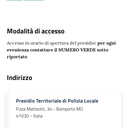
Tutti
Modalità di accesso
gli
argomenti...
Accesso in orario di apertura del presidio:
per ogni
evenienza contattare il NUMERO VERDE sotto
riportato
Seguici
su
Indirizzo
Presidio Territoriale di Polizia Locale
P.zza Matteotti, 34 - Bomporto MO
41030 - Italia