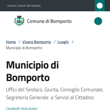
Vai al contenuto
Vai alla navigazione
Vai al footer
Unione Comuni del Sorbara
Comune
Comune di Bomporto
di
Bomporto
Home
/
Vivere Bomporto
/
Luoghi
/
Municipio di Bomporto
Amministrazione
Municipio di
Salta al contenuto
Novità
Bomporto
Servizi
Uffici del Sindaco, Giunta, Consiglio Comunale, 
Vivere
Segreteria Generale  e Servizi al Cittadino
Bomporto
Menu selezionato
Condividi
Vedi azioni