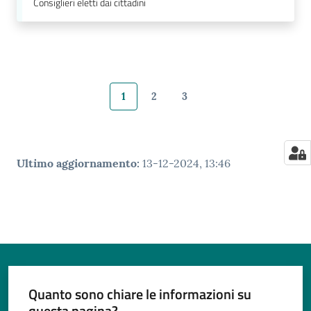
Consiglieri eletti dai cittadini
1
2
3
Pagina precedente
Pagina
Pagina
Pagina
Pagina successiva
Ultimo aggiornamento
:
13-12-2024, 13:46
Quanto sono chiare le informazioni su
questa pagina?