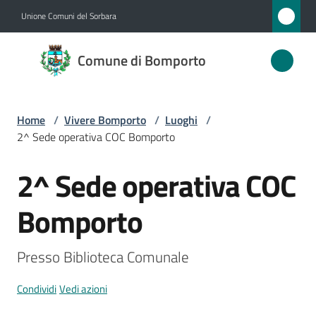
Vai al contenuto
Vai alla navigazione
Vai al footer
Unione Comuni del Sorbara
Comune
Comune di Bomporto
di
Bomporto
Home
/
Vivere Bomporto
/
Luoghi
/
2^ Sede operativa COC Bomporto
Amministrazione
2^ Sede operativa COC
Salta al contenuto
Novità
Bomporto
Servizi
Presso Biblioteca Comunale
Vivere
Bomporto
Condividi
Vedi azioni
Menu selezionato