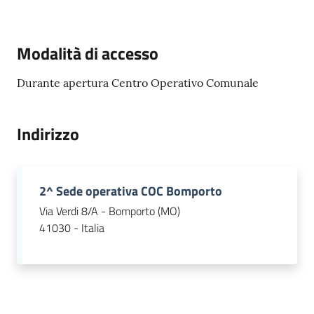
Modalità di accesso
Tutti
gli
Durante apertura Centro Operativo Comunale
argomenti...
Indirizzo
Seguici
su
2^ Sede operativa COC Bomporto
Via Verdi 8/A - Bomporto (MO)
41030 - Italia