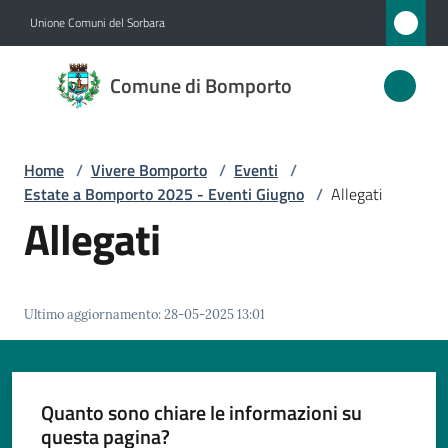
Vai al contenuto
Vai alla navigazione
Vai al footer
Unione Comuni del Sorbara
Comune
Comune di Bomporto
di
Bomporto
Home
/
Vivere Bomporto
/
Eventi
/
Estate a Bomporto 2025 - Eventi Giugno
/
Allegati
Amministrazione
Allegati
Novità
Ultimo aggiornamento
:
28-05-2025 13:01
Servizi
Vivere
Bomporto
Quanto sono chiare le informazioni su
Menu selezionato
questa pagina?