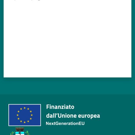
Valuta da 1 a 5 stelle
Tutti
gli
argomenti...
Seguici
su