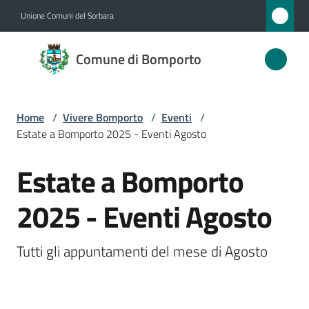
Vai al contenuto
Vai alla navigazione
Vai al footer
Unione Comuni del Sorbara
Comune
Comune di Bomporto
di
Bomporto
Home
/
Vivere Bomporto
/
Eventi
/
Estate a Bomporto 2025 - Eventi Agosto
Amministrazione
Estate a Bomporto
Salta al contenuto
Novità
2025 - Eventi Agosto
Servizi
Tutti gli appuntamenti del mese di Agosto
Vivere
Bomporto
Menu selezionato