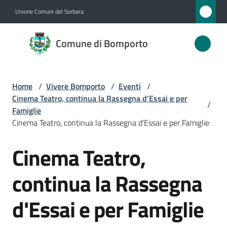
Vai al contenuto
Vai alla navigazione
Vai al footer
Unione Comuni del Sorbara
Comune
Comune di Bomporto
di
Bomporto
Home
/
Vivere Bomporto
/
Eventi
/
Cinema Teatro, continua la Rassegna d'Essai e per
/
Amministrazione
Famiglie
Cinema Teatro, continua la Rassegna d'Essai e per Famiglie
Novità
Cinema Teatro,
Salta al contenuto
Servizi
continua la Rassegna
Vivere
d'Essai e per Famiglie
Bomporto
Menu selezionato