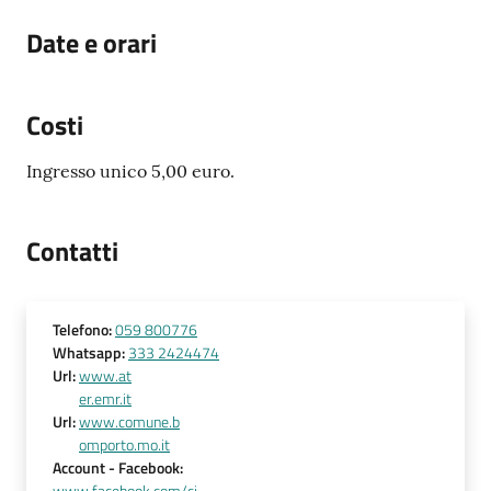
Date e orari
Costi
Ingresso unico 5,00 euro.
Contatti
Telefono
:
059 800776
Whatsapp
:
333 2424474
Url
:
www.at
er.emr.it
Url
:
www.comune.b
omporto.mo.it
Account
- Facebook
: