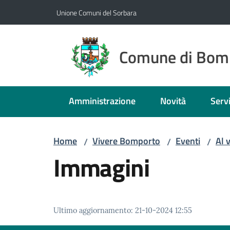
Vai al contenuto
Vai alla navigazione
Vai al footer
Unione Comuni del Sorbara
Comune di Bom
Amministrazione
Novità
Servi
Home
Vivere Bomporto
Eventi
Al 
/
/
/
Immagini
Ultimo aggiornamento
:
21-10-2024 12:55