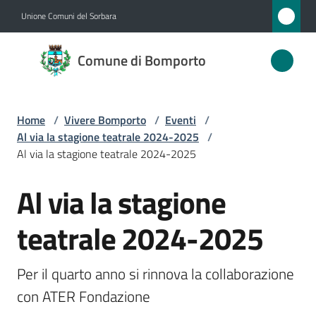
Vai al contenuto
Vai alla navigazione
Vai al footer
Unione Comuni del Sorbara
Comune
Comune di Bomporto
di
Bomporto
Home
/
Vivere Bomporto
/
Eventi
/
Al via la stagione teatrale 2024-2025
/
Amministrazione
Al via la stagione teatrale 2024-2025
Al via la stagione
Novità
Salta al contenuto
teatrale 2024-2025
Servizi
Vivere
Per il quarto anno si rinnova la collaborazione 
Bomporto
con ATER Fondazione
Menu selezionato