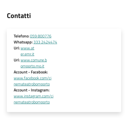
Contatti
Telefono
:
059 800776
Whatsapp
:
333 2424474
Url
:
www.at
er.emr.it
Url
:
www.comune.b
omporto.mo.it
Account
- Facebook
:
www.facebook.com/ci
nemateatrobomporto
Account
- Instagram
:
www.instagram.com/ci
nemateatrobomporto