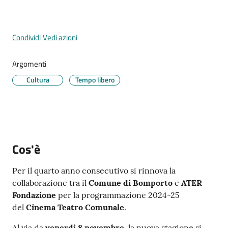
Condividi
Vedi azioni
Tutti
gli
Argomenti
argomenti...
Cultura
Tempo libero
Seguici
su
Cos'è
Per il quarto anno consecutivo si rinnova la
collaborazione tra il
Comune di Bomporto
e
ATER
Fondazione
per la programmazione 2024-25
del
Cinema
Teatro Comunale
.
Al via da
venerdì 8 novembre
, la nuova stagione si