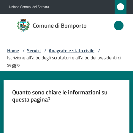
Vai al contenuto
Vai alla navigazione
Vai al footer
Unione Comuni del Sorbara
Comune
Comune di Bomporto
di
Bomporto
Home
/
Servizi
/
Anagrafe e stato civile
/
Iscrizione all’albo degli scrutatori e all’albo dei presidenti di
Amministrazione
seggio
Novità
Quanto sono chiare le informazioni su
Servizi
questa pagina?
Menu selezionato
Valuta da 1 a 5 stelle
Vivere
Bomporto