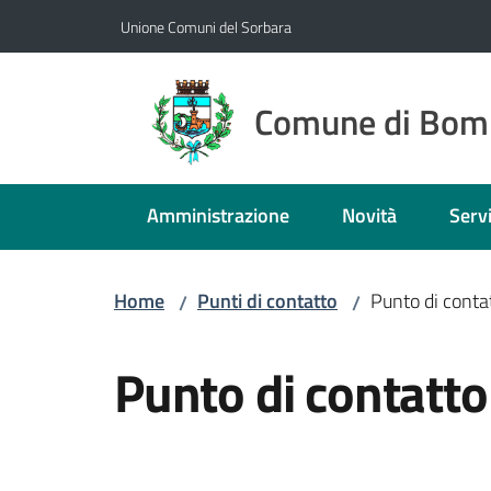
Vai al contenuto
Vai alla navigazione
Vai al footer
Unione Comuni del Sorbara
Comune di Bom
Amministrazione
Novità
Servi
Home
Punti di contatto
Punto di conta
/
/
Salta al contenuto
Punto di contatto