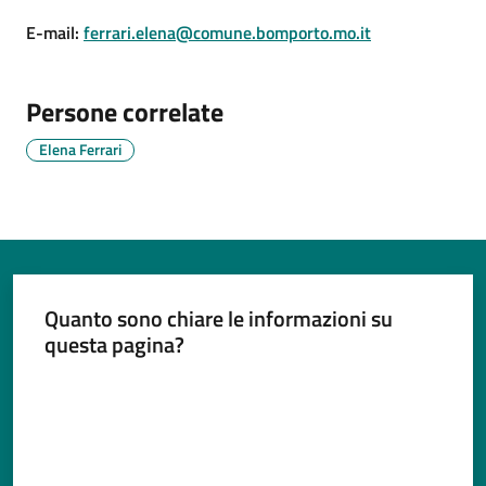
E-mail
:
ferrari.elena@comune.bomporto.mo.it
Tutti
Persone correlate
gli
argomenti...
Elena Ferrari
Seguici
su
Quanto sono chiare le informazioni su
questa pagina?
Valuta da 1 a 5 stelle