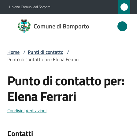
Vai al contenuto
Vai alla navigazione
Vai al footer
Unione Comuni del Sorbara
Comune
Comune di Bomporto
di
Bomporto
Home
/
Punti di contatto
/
Punto di contatto per: Elena Ferrari
Amministrazione
Punto di contatto per:
Salta al contenuto
Novità
Elena Ferrari
Servizi
Condividi
Vedi azioni
Vivere
Bomporto
Contatti