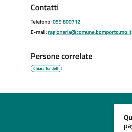
Contatti
Telefono
:
059 800712
E-mail
:
ragioneria@comune.bomporto.mo.it
Persone correlate
Chiara Tondelli
Qu
pa