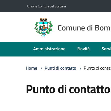
Vai al contenuto
Vai alla navigazione
Vai al footer
Unione Comuni del Sorbara
Comune di Bom
Amministrazione
Novità
Servi
Home
Punti di contatto
Punto di contat
/
/
Salta al contenuto
Punto di contatto 