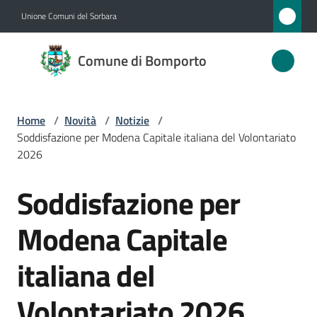
Vai al contenuto
Vai alla navigazione
Vai al footer
Unione Comuni del Sorbara
Comune
Comune di Bomporto
di
Bomporto
Home
/
Novità
/
Notizie
/
Soddisfazione per Modena Capitale italiana del Volontariato
Amministrazione
2026
Soddisfazione per
Novità
Salta al contenuto
Menu selezionato
Modena Capitale
Servizi
italiana del
Vivere
Bomporto
Volontariato 2026