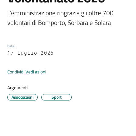
L'Amministrazione ringrazia gli oltre 700 
volontari di Bomporto, Sorbara e Solara
Tutti
gli
argomenti...
Data
:
17 luglio 2025
Seguici
Condividi
Vedi azioni
su
Argomenti
Associazioni
Sport