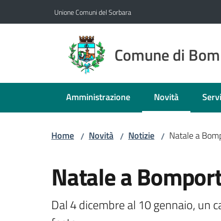
Vai al contenuto
Vai alla navigazione
Vai al footer
Unione Comuni del Sorbara
Comune di Bom
Amministrazione
Novità
Servi
Menu selezionato
Home
Novità
Notizie
Natale a Bomp
/
/
/
Salta al contenuto
Natale a Bomport
Dal 4 dicembre al 10 gennaio, un ca