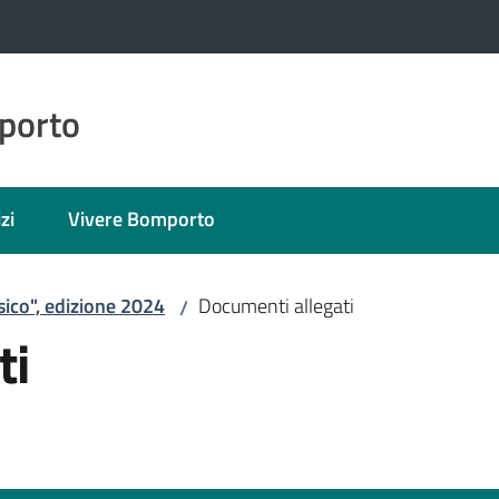
porto
zi
Vivere Bomporto
isico", edizione 2024
Documenti allegati
/
ti