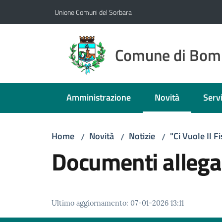
Vai al contenuto
Vai alla navigazione
Vai al footer
Unione Comuni del Sorbara
Comune di Bom
Amministrazione
Novità
Servi
Menu selezionato
Home
Novità
Notizie
"Ci Vuole Il F
/
/
/
Documenti allega
Ultimo aggiornamento
:
07-01-2026 13:11