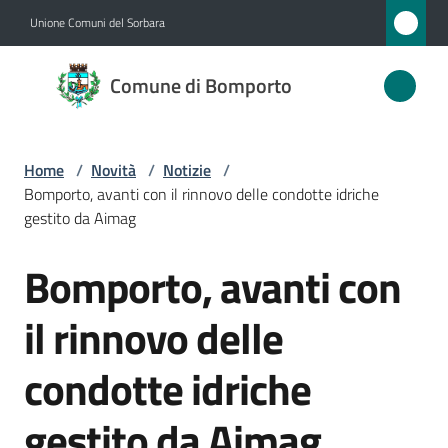
Vai al contenuto
Vai alla navigazione
Vai al footer
Unione Comuni del Sorbara
Comune
Comune di Bomporto
di
Bomporto
Home
/
Novità
/
Notizie
/
Bomporto, avanti con il rinnovo delle condotte idriche
Amministrazione
gestito da Aimag
Bomporto, avanti con
Novità
Salta al contenuto
Menu selezionato
il rinnovo delle
Servizi
condotte idriche
Vivere
Bomporto
gestito da Aimag