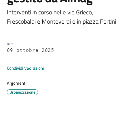
Interventi in corso nelle vie Grieco, 
Frescobaldi e Monteverdi e in piazza Pertini
Tutti
gli
argomenti...
Data
:
09 ottobre 2025
Seguici
Condividi
Vedi azioni
su
Argomenti
Urbanizzazione