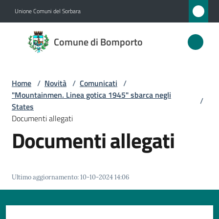
Vai al contenuto
Vai alla navigazione
Vai al footer
Unione Comuni del Sorbara
Comune
Comune di Bomporto
di
Bomporto
Home
/
Novità
/
Comunicati
/
"Mountainmen. Linea gotica 1945" sbarca negli
/
Amministrazione
States
Documenti allegati
Documenti allegati
Novità
Menu selezionato
Servizi
Ultimo aggiornamento
:
10-10-2024 14:06
Vivere
Bomporto