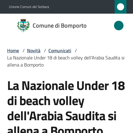
Vai al contenuto
Vai alla navigazione
Vai al footer
Unione Comuni del Sorbara
Comune
Comune di Bomporto
di
Bomporto
Home
/
Novità
/
Comunicati
/
La Nazionale Under 18 di beach volley dell'Arabia Saudita si
Amministrazione
allena a Bomporto
La Nazionale Under 18
Novità
Salta al contenuto
Menu selezionato
di beach volley
Servizi
dell'Arabia Saudita si
Vivere
Bomporto
allena a Bomporto