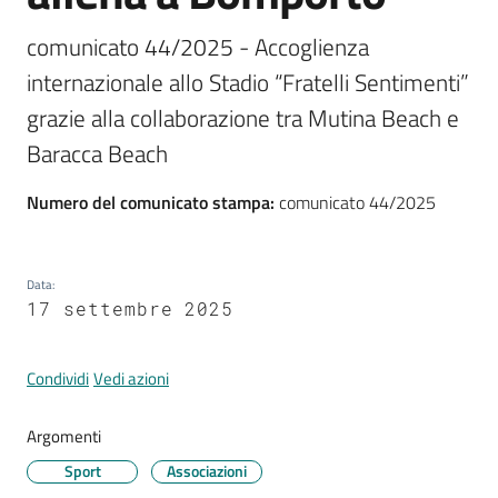
comunicato 44/2025 - Accoglienza 
internazionale allo Stadio “Fratelli Sentimenti” 
Tutti
grazie alla collaborazione tra Mutina Beach e 
gli
argomenti...
Baracca Beach
Numero del comunicato stampa
:
comunicato 44/2025
Seguici
su
Data
:
17 settembre 2025
Condividi
Vedi azioni
Argomenti
Sport
Associazioni