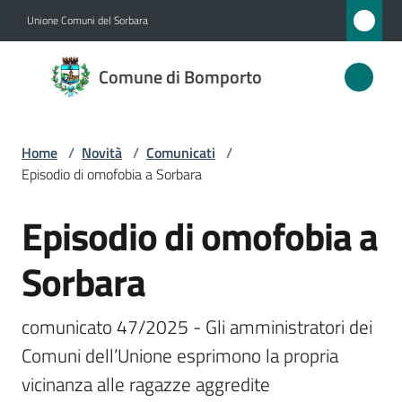
Vai al contenuto
Vai alla navigazione
Vai al footer
Unione Comuni del Sorbara
Comune
Comune di Bomporto
di
Bomporto
Home
/
Novità
/
Comunicati
/
Episodio di omofobia a Sorbara
Amministrazione
Episodio di omofobia a
Salta al contenuto
Novità
Menu selezionato
Sorbara
Servizi
comunicato 47/2025 - Gli amministratori dei 
Vivere
Comuni dell’Unione esprimono la propria 
Bomporto
vicinanza alle ragazze aggredite