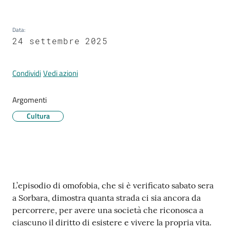
Data
:
Tutti
24 settembre 2025
gli
argomenti...
Condividi
Vedi azioni
Argomenti
Seguici
Cultura
su
Contenuto
L’episodio di omofobia, che si è verificato sabato sera
a Sorbara, dimostra quanta strada ci sia ancora da
percorrere, per avere una società che riconosca a
ciascuno il diritto di esistere e vivere la propria vita.