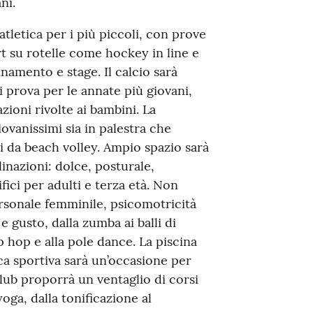
ni.
atletica per i più piccoli, con prove
ort su rotelle come hockey in line e
namento e stage. Il calcio sarà
 prova per le annate più giovani,
ioni rivolte ai bambini. La
iovanissimi sia in palestra che
mpi da beach volley. Ampio spazio sarà
linazioni: dolce, posturale,
fici per adulti e terza età. Non
rsonale femminile, psicomotricità
e gusto, dalla zumba ai balli di
p hop e alla pole dance. La piscina
sca sportiva sarà un’occasione per
Club proporrà un ventaglio di corsi
yoga, dalla tonificazione al