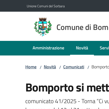
Vai al contenuto
Vai alla navigazione
Vai al footer
Unione Comuni del Sorbara
Comune di Bom
Amministrazione
Novità
Servi
Menu selezionato
Home
Novità
Comunicati
Bomporto
/
/
/
Salta al contenuto
Bomporto si met
comunicato 41/2025 - Torna “Ci vuole 