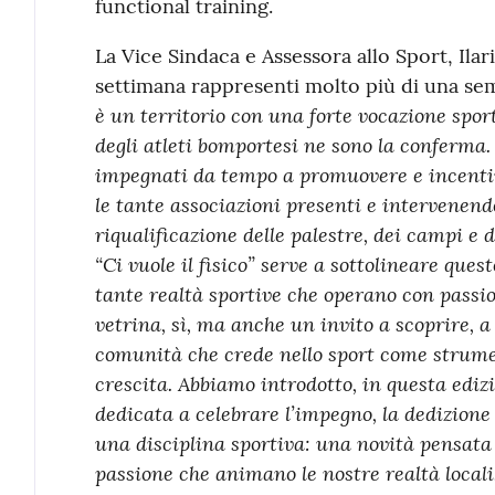
functional training.
La Vice Sindaca e Assessora allo Sport, Ila
settimana rappresenti molto più di una sem
è un territorio con una forte vocazione sporti
degli atleti bomportesi ne sono la conferm
impegnati da tempo a promuovere e incentiv
le tante associazioni presenti e intervenend
riqualificazione delle palestre, dei campi e de
“Ci vuole il fisico” serve a sottolineare questo
tante realtà sportive che operano con passio
vetrina, sì, ma anche un invito a scoprire, a
comunità che crede nello sport come strumen
crescita. Abbiamo introdotto, in questa ediz
dedicata a celebrare l’impegno, la dedizione e 
una disciplina sportiva: una novità pensata p
passione che animano le nostre realtà locali.