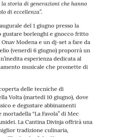
 la storia di generazioni che hanno
o di eccellenza”.
naugurale del 1 giugno presso la
no gustare borlenghi e gnocco fritto
di Onav Modena e un dj-set a fare da
relio (venerdì 6 giugno) proporrà un
un’inedita esperienza dedicata al
amento musicale che promette di
operta delle tecniche di
ella Volta (martedì 10 giugno), dove
assico e degustare abbinamenti
e mortadella “La Favola” di Mec
Amidei. La Cantina Divinja offrirà una
miglior tradizione culinaria,