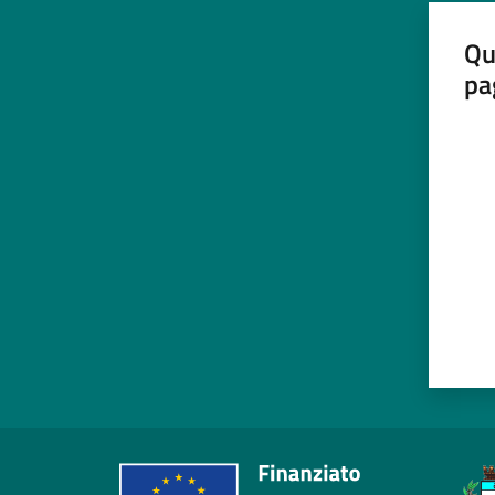
Qu
pa
Valut