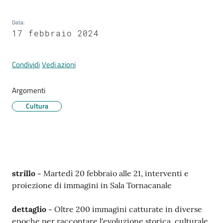
Data
:
17 febbraio 2024
Tutti
gli
argomenti...
Condividi
Vedi azioni
Argomenti
Cultura
Seguici
su
Contenuto
strillo -
Martedì 20 febbraio alle 21, interventi e
proiezione di immagini in Sala Tornacanale
dettaglio -
Oltre 200 immagini catturate in diverse
epoche per raccontare l'evoluzione storica, culturale