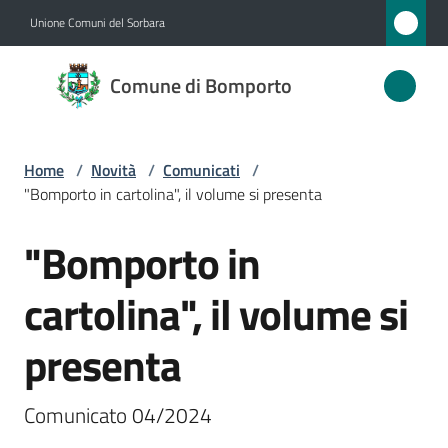
Vai al contenuto
Vai alla navigazione
Vai al footer
Unione Comuni del Sorbara
Comune
Comune di Bomporto
di
Bomporto
Home
/
Novità
/
Comunicati
/
"Bomporto in cartolina", il volume si presenta
Amministrazione
"Bomporto in
Salta al contenuto
Novità
Menu selezionato
cartolina", il volume si
Servizi
presenta
Vivere
Bomporto
Comunicato 04/2024